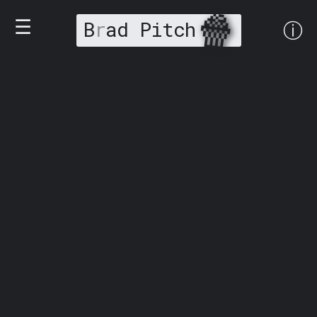
🍿
☰
B
r
ad Pitch
ⓘ