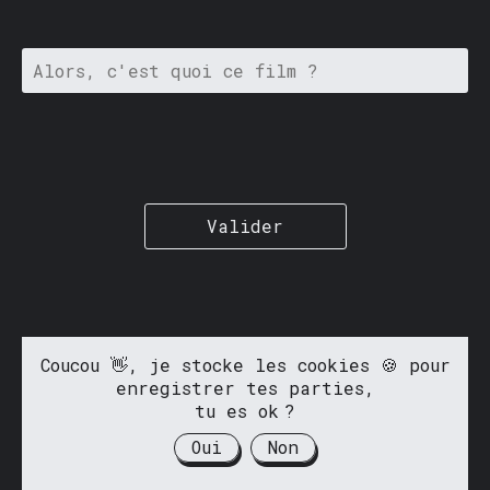
Valider
Coucou 👋, je stocke les cookies 🍪 pour
enregistrer tes parties,
tu es ok ?
Oui
Non
Fait avec ❤️ par
@antoinedemacon