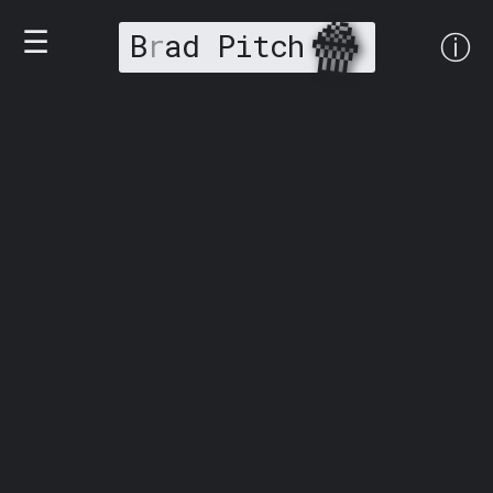
🍿
☰
B
r
ad Pitch
ⓘ