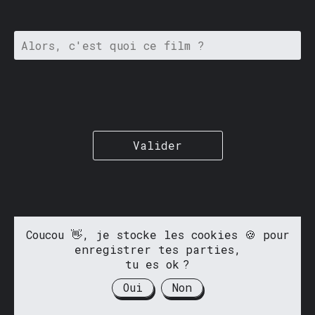
Valider
Coucou 👋, je stocke les cookies 🍪 pour
enregistrer tes parties,
tu es ok ?
Oui
Non
Fait avec ❤️ par
@antoinedemacon