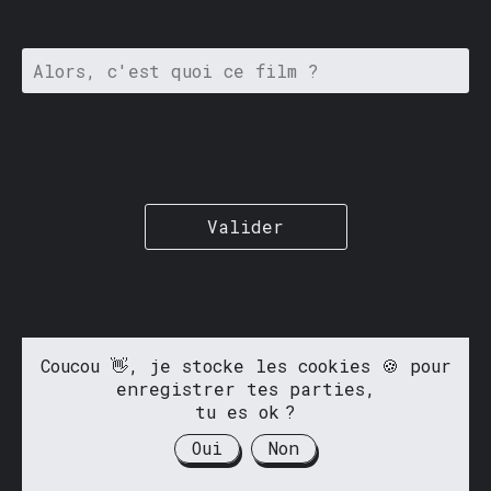
Valider
Coucou 👋, je stocke les cookies 🍪 pour
enregistrer tes parties,
tu es ok ?
Oui
Non
Fait avec ❤️ par
@antoinedemacon