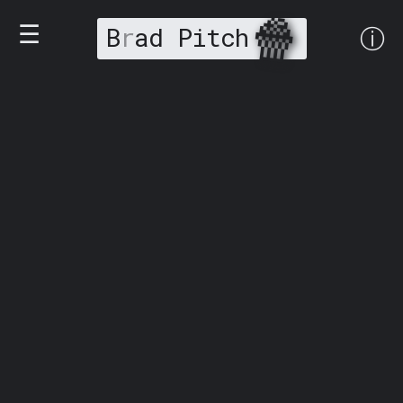
🍿
☰
B
r
ad Pitch
ⓘ