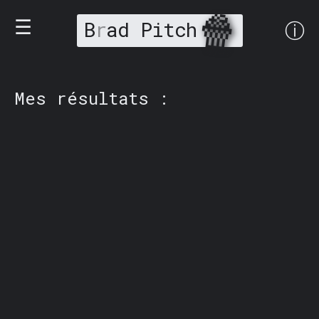
🍿
☰
B
r
ad Pitch
ⓘ
Mes résultats :