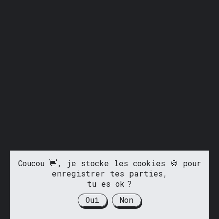
Coucou 👋, je stocke les cookies 🍪 pour
enregistrer tes parties,
tu es ok ?
Oui
Non
Fait avec ❤️ par
@antoinedemacon